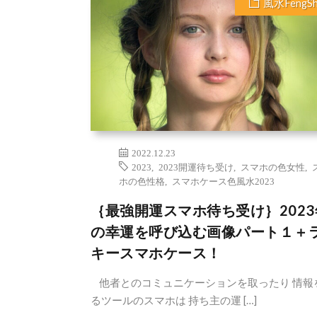
風水FengSh
2022.12.23
2023
,
2023開運待ち受け
,
スマホの色女性
,
ホの色性格
,
スマホケース色風水2023
｛最強開運スマホ待ち受け｝2023
の幸運を呼び込む画像パート１＋
キースマホケース！
他者とのコミュニケーションを取ったり 情報
るツールのスマホは 持ち主の運 […]