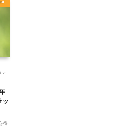
ui
スマ
年
ラッ
を得