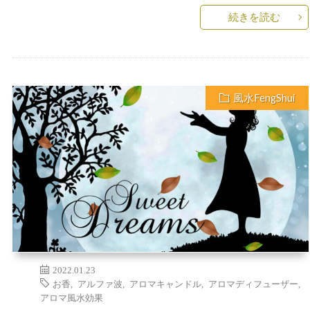
続きを読む
風水FengShui
2022.01.23
お香
,
アルファ波
,
アロマキャンドル
,
アロマディフューザー
,
アロマ風水効果