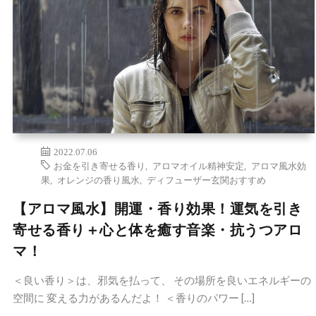
2022.07.06
お金を引き寄せる香り
,
アロマオイル精神安定
,
アロマ風水効
果
,
オレンジの香り風水
,
ディフューザー玄関おすすめ
【アロマ風水】開運・香り効果！運気を引き
寄せる香り＋心と体を癒す音楽・抗うつアロ
マ！
＜良い香り＞は、邪気を払って、 その場所を良いエネルギーの
空間に 変える力があるんだよ！ ＜香りのパワー […]