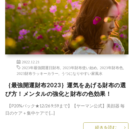
2022.12.21
2023年最強開運日財布
,
2023年財布使い始め
,
2023年財布色
,
2023財布ラッキーカラー
,
うつになりやすい家風水
｛最強開運財布2023｝運気をあげる財布の選
び方！メンタルの強化と財布の色効果！
【P20%バック★12/26 9:59まで】【ヤーマン公式】美顔器 毎
日のケア＋集中ケアで […]
続きを読む