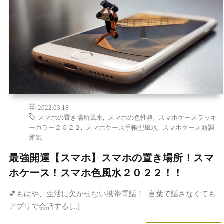
2022.03.18
スマホの置き場所風水
,
スマホの色性格
,
スマホケースラッキ
ーカラー２０２２
,
スマホケース手帳型風水
,
スマホケース新調
運気
最強開運【スマホ】スマホの置き場所！スマ
ホケース！スマホ色風水２０２２！！
💕もはや、生活に欠かせない携帯電話！ 言葉で話さなくても
アプリで会話する […]