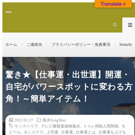
Translate »
ホーム
ご連絡先
プライバシーポリシー・免責事項
beauty
驚き★【仕事運・出世運】開運・
自宅がパワースポットに変わる方
角！～簡単アイテム！
2022.01.27
風水FengShui
サンスベリア
,
テレビ横観葉植物風水
,
トイレ掃除人間関係
,
モ
ビール
,
モンステラ
,
上司運
,
仕事運
,
仕事運とは
,
仕事運を上げる