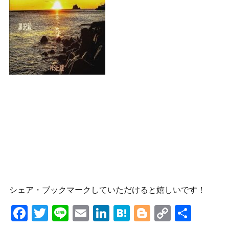
シェア・ブックマークしていただけると嬉しいです！
F
T
Li
E
Li
H
Bl
C
共