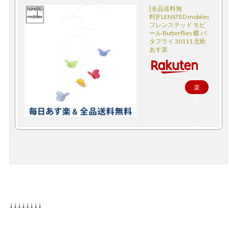
[全品送料無
料]FLENSTED mobiles
フレンステッド モビ
ール Butterflies 蝶 バ
タフライ 30111 北欧
あす楽
楽
天
で
購
入
↓↓↓↓↓↓↓↓