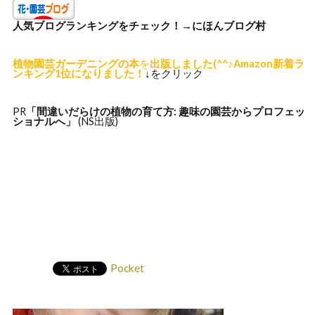
人気ブログランキングをチェック！→
にほんブログ村
植物園芸ガーデニングの本
を
出版しました(^^♪Amazon新着ラ
ンキング1位になりました！
↓をクリック
PR
「間違いだらけの植物の
育て方: 趣味の園芸からプロフェッ
ショナルへ」
(NS出版)
Pocket