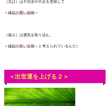
（
欠け
）は不完全や不足を意味して
＜
縁起の悪い凶相
＞
（
張り
）は運気を取り込む、
＜
縁起の良い吉相
＞と考えられているんだ♪
＜出世運を上げる２＞