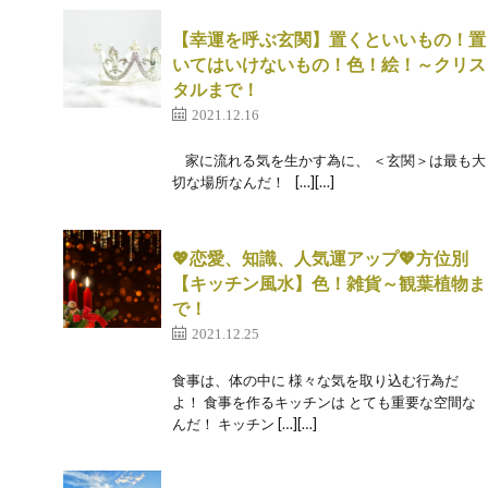
【幸運を呼ぶ玄関】置くといいもの！置
いてはいけないもの！色！絵！～クリス
タルまで！
2021.12.16
家に流れる気を生かす為に、 ＜玄関＞は最も大
切な場所なんだ！ […][…]
💖恋愛、知識、人気運アップ💖方位別
【キッチン風水】色！雑貨～観葉植物ま
で！
2021.12.25
食事は、体の中に 様々な気を取り込む行為だ
よ！ 食事を作るキッチンは とても重要な空間な
んだ！ キッチン […][…]