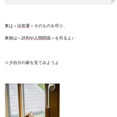
東は＜
出世運
＞そのものを司り、
東南は＜
評判や人間関係
＞を司るよ♪
☆彡自分の家を見てみようよ