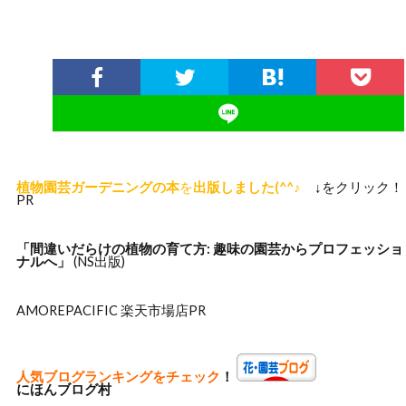
ac
w
n
m
n
at
o
o
有
e
itt
e
ai
ke
e
g
p
b
er
l
dI
n
g
y
o
n
a
er
Li
o
n
k
k
植物園芸ガーデニングの本
を
出版しました(^^♪
↓をクリック！
PR
「間違いだらけの植物の
育て方: 趣味の園芸からプロフェッショ
ナルへ」
(NS出版)
AMOREPACIFIC 楽天市場店
PR
人気ブログランキングをチェック
！
にほんブログ村