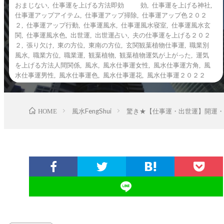
おまじない
,
仕事運を上げる方法即効 効
,
仕事運を上げる神社
,
仕事運アップアイテム
,
仕事運アップ掃除
,
仕事運アップ色２０２
２
,
仕事運アップ行動
,
仕事運風水
,
仕事運風水寝室
,
仕事運風水玄
関
,
仕事運風水色
,
出世運
,
出世運占い
,
夫の仕事運を上げる２０２
２
,
張り欠け
,
東の方位
,
東南の方位
,
玄関観葉植物仕事運
,
職業別
風水
,
職業方位
,
職業運
,
観葉植物
,
観葉植物運気が上がった
,
運気
を上げる方法人間関係
,
風水
,
風水仕事運女性
,
風水仕事運方角
,
風
水仕事運男性
,
風水仕事運色
,
風水仕事運花
,
風水仕事運２０２２
HOME
風水FengShui
驚き★【仕事運・出世運】開運・