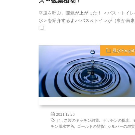
ズ～観葉植物！
幸運を呼ぶ、運気が上がった！ ＜バス・トイレ
水＞を紹介するよ♪ <バス＆トイレが（東か南
[…]
風水FengSh
2021.12.26
ガラス製のキッチン雑貨
,
キッチンの風水
,
チン風水方角
,
ゴールドの雑貨
,
シルバーの雑貨