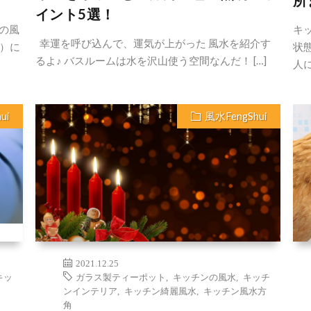
所
イント5選！
の風
キ
幸運を呼び込んで、運気が上がった 風水を紹介す
東）に
状
るよ♪ バスルームは水を沢山使う空間なんだ！ […]
人に
ui
風水FengShui
2021.12.25
キッ
ガラス製ティーポット
,
キッチンの風水
,
キッチ
ンインテリア
,
キッチン綺麗風水
,
キッチン風水方
角