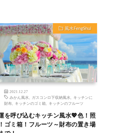
風水FengShui
2021.12.27
みかん風水
,
ガスコンロ下収納風水
,
キッチンに
財布
,
キッチンのゴミ箱
,
キッチンのフルーツ
運を呼び込むキッチン風水💖色！照
！ゴミ箱！フルーツ～財布の置き場