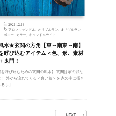
2021.12.18
アロマキャンドル
,
オリヅルラン
,
オリヅルラン
ポニー
,
カラー
,
キャンドルライト
風水★玄関の方角【東～南東～南】
を呼び込むアイテム＜色、形、素材
＋鬼門！
運を呼び込むための玄関の風水】 玄関は家の顔な
だ！ 外から流れてくる＜良い気＞を 家の中に招き
る […]
NEXT