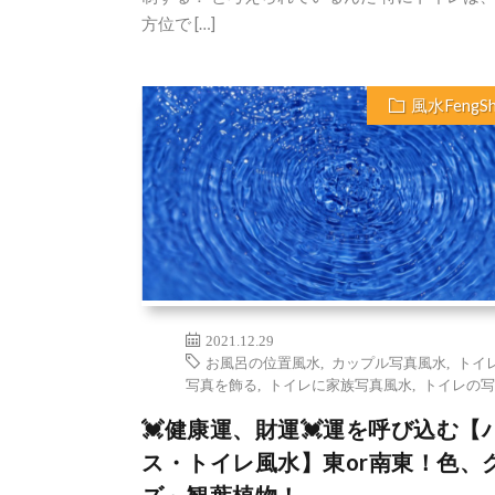
方位で […]
風水FengSh
2021.12.29
お風呂の位置風水
,
カップル写真風水
,
トイ
写真を飾る
,
トイレに家族写真風水
,
トイレの写
💓健康運、財運💓運を呼び込む【
ス・トイレ風水】東or南東！色、