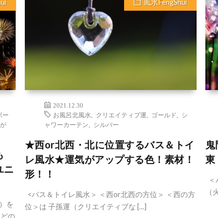
ui
風水FengShui
2021.12.30
ボー
お風呂北風水
,
クリエイティブ運
,
ゴールド
,
シ
が
ャワーカーテン
,
シルバー
★西or北西・北に位置するバス＆トイ
鬼
も
レ風水★運気がアップする色！素材！
東
ユニ
形！！
＜
（
<バス＆トイレ風水＞ ＜西or北西の方位＞ ＜西の方
）を
位＞は 子孫運（クリエイティブな […]
、どの