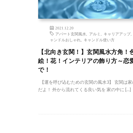
2021.12.20
アパート玄関風水
,
アルミ
,
キャリアアップ
ャンドルおしゃれ
,
キャンドル使い方
【北向き玄関！】玄関風水方角！
絵！花！インテリアの飾り方～恋
で！
【運を呼び込むための玄関の風水3】 玄関は家
だよ！ 外から流れてくる良い気を 家の中に […]