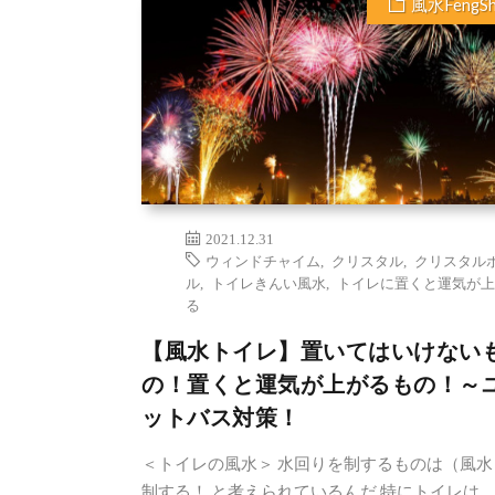
風水FengSh
2021.12.31
ウィンドチャイム
,
クリスタル
,
クリスタル
ル
,
トイレきんい風水
,
トイレに置くと運気が上
る
【風水トイレ】置いてはいけない
の！置くと運気が上がるもの！～
ットバス対策！
＜トイレの風水＞ 水回りを制するものは（風水
制する！ と考えられているんだ 特にトイレは