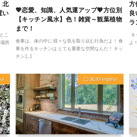
、北
方
💖恋愛、知識、人気運アップ💖方位別
置い
良
【キッチン風水】色！雑貨～観葉植物
ラ
まで！
とこ
キ
食事は、体の中に 様々な気を取り込む行為だよ！ 食
な場所
よ！
事を作るキッチンは とても重要な空間なんだ！ キッ
チン […]
ui
風水FengShui