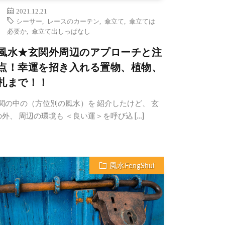
2021.12.21
シーサー
,
レースのカーテン
,
傘立て
,
傘立ては
必要か
,
傘立て出しっぱなし
風水★玄関外周辺のアプローチと注
点！幸運を招き入れる置物、植物、
札まで！！
関の中の（方位別の風水）を 紹介したけど、 玄
外、 周辺の環境も ＜良い運＞を呼び込 […]
風水FengShui