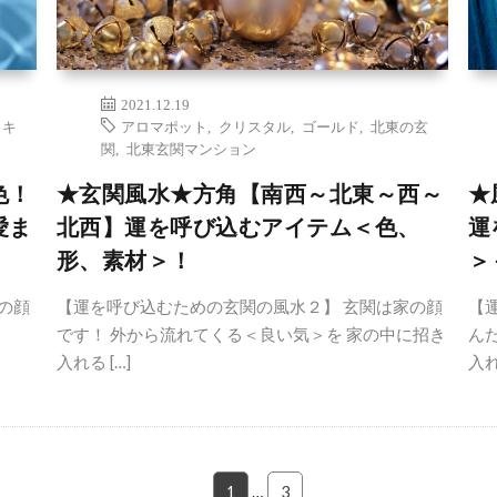
2021.12.19
,
キ
アロマポット
,
クリスタル
,
ゴールド
,
北東の玄
関
,
北東玄関マンション
色！
★玄関風水★方角【南西～北東～西～
★
愛ま
北西】運を呼び込むアイテム＜色、
運
形、素材＞！
＞
の顔
【運を呼び込むための玄関の風水２】 玄関は家の顔
【
です！ 外から流れてくる＜良い気＞を 家の中に招き
ん
入れる […]
入れ
1
…
3