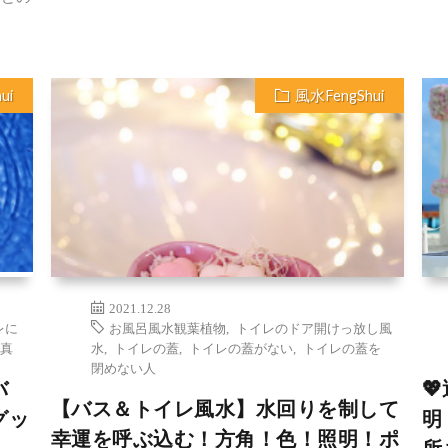
ui
風水FengShui
2021.12.28
レに
お風呂風水観葉植物
,
トイレのドア開けっ放し風
真
水
,
トイレの蓋
,
トイレの蓋がない
,
トイレの蓋を
閉めない人
バ

【バス＆トイレ風水】水回りを制して
グッ
明
幸運を呼ぶ込む！方角！色！照明！ポ