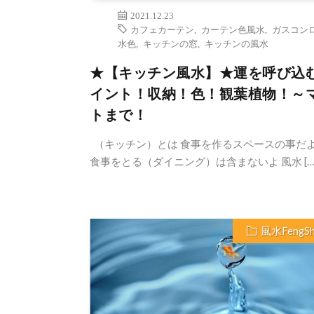
2021.12.23
カフェカーテン
,
カーテン色風水
,
ガスコン
水色
,
キッチンの窓
,
キッチンの風水
★【キッチン風水】★運を呼び込
イント！収納！色！観葉植物！～
トまで！
（キッチン）とは 食事を作るスペースの事だ
食事をとる（ダイニング）は含まないよ 風水 […
風水FengSh