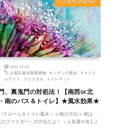
風水FengShui
2021.12.29
お風呂風水観葉植物
,
キッチンの風水
,
キャンド
ルライト
,
クリスタル
,
トイレマット
門、裏鬼門の対処法！【南西or北
・南のバス＆トイレ】★風水効果★
バスルーム＆トイレ風水＞ ≪南の方位≫ 南は
火のファクター）の方位だよ！ ＜人気運や名 […]