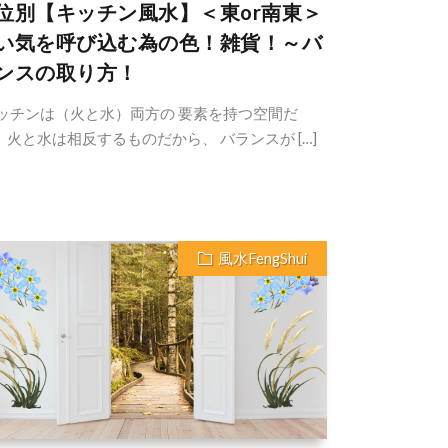
位別【キッチン風水】＜東or南東＞
い気を呼び込む為の色！雑貨！～バ
ンスの取り方！
ッチンは（火と水）両方の 要素を持つ空間だ
 火と水は相反するものだから、 バランスが […]
風水FengShui