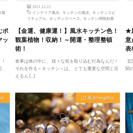
2021.12.22
ロ風
インテリア風水
,
キッチンの風水
,
キッチンスピ
リチュアル
,
キッチンスペース
,
キッチン掃除効果
むポ
【金運、健康運！】風水キッチン色！
★
マッ
観葉植物！収納！～開運・整理整頓
意
術！
表
よ！
食事は体の中に、 様々な気を取り込む行為なんだ！
玄
]
それを作る＜キッチン＞は、 とても重要な空間と言
関の
えるん […]
ui
風水FengShui