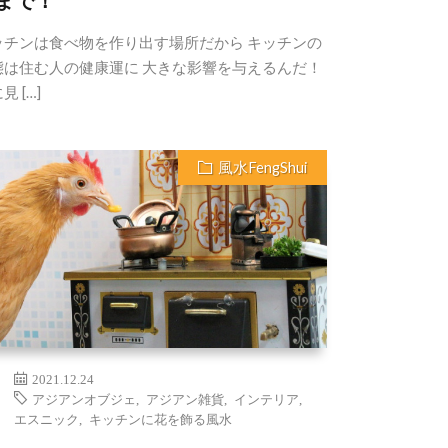
まで！
ッチンは食べ物を作り出す場所だから キッチンの
態は住む人の健康運に 大きな影響を与えるんだ！
見 […]
風水FengShui
2021.12.24
アジアンオブジェ
,
アジアン雑貨
,
インテリア
,
エスニック
,
キッチンに花を飾る風水