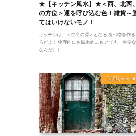
★【キッチン風水】★＜西、北西
の方位＞運を呼び込む色！雑貨～
てはいけないモノ！
キッチンは、＜生命の源＞となる 食べ物を作る
ろだよ！ 物理的にも風水的にも とても、重要
なんだ […]
風水FengSh