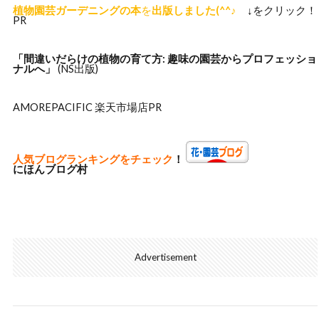
植物園芸ガーデニングの本
を
出版しました(^^♪
↓をクリック！
PR
「間違いだらけの植物の
育て方: 趣味の園芸からプロフェッショ
ナルへ」
(NS出版)
AMOREPACIFIC 楽天市場店
PR
人気ブログランキングをチェック
！
にほんブログ村
Advertisement