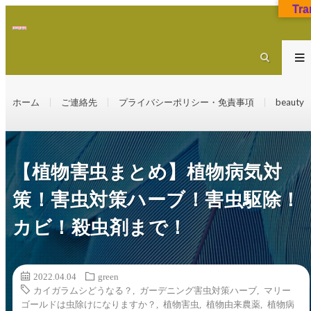
Tra
ホーム
ご連絡先
プライバシーポリシー・免責事項
beauty
【植物害虫まとめ】植物病気対
策！害虫対策ハーブ！害虫駆除！
カビ！殺虫剤まで！
2022.04.04
green
カイガラムシどうなる？
,
ガーデニング害虫対策ハーブ
,
マリー
ゴールドは虫除けになりますか？
,
植物害虫
,
植物由来農薬
,
植物病