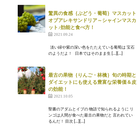
驚異の食感｛ぶどう・葡萄｝マスカット
オブアレキサンドリア～シャインマスカ
ット♪効能と食べ方！
2021.09.24
淡い緑や紫の深い色をたたえている葡萄は 宝石
のようだよ！ 日本ではそのまま生 […][…]
最古の果物｛りんご・林檎｝旬の時期と
ダイエットにも使える豊富な栄養価＆皮
の効能！
2021.10.05
聖書のアダムとイブの 物語で知られるように リ
ンゴは人間が食べた最古の果物だと 言われてい
るんだ！ 目次 […][…]