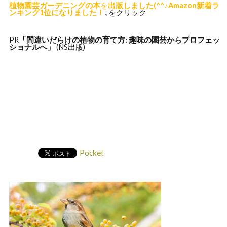
植物園芸ガーデニングの本
を
出版しました(^^♪Amazon新着ラ
ンキング1位になりました！
↓をクリック
PR
「間違いだらけの植物の
育て方: 趣味の園芸からプロフェッ
ショナルへ」
(NS出版)
Pocket