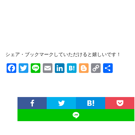
シェア・ブックマークしていただけると嬉しいです！
F
T
Li
E
Li
H
Bl
C
共
ac
w
n
m
n
at
o
o
有
e
itt
e
ai
ke
e
g
p
b
er
l
dI
n
g
y
o
n
a
er
Li
o
n
k
k