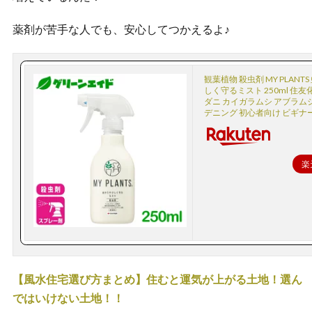
薬剤が苦手な人でも、安心してつかえるよ♪
観葉植物 殺虫剤 MY PLANT
しく守るミスト 250ml 住友
ダニ カイガラムシ アブラムシ
デニング 初心者向け ビギナ
楽
【風水住宅選び方まとめ】住むと運気が上がる土地！選ん
ではいけない土地！！