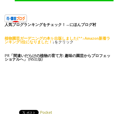
人気ブログランキングをチェック！→
にほんブログ村
植物園芸ガーデニングの本
を
出版しました(^^♪Amazon新着ラ
ンキング1位になりました！
↓をクリック
PR
「間違いだらけの植物の
育て方: 趣味の園芸からプロフェッ
ショナルへ」
(NS出版)
Pocket