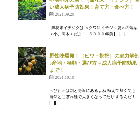
い成人病予防効果！育て方・食べ方！
2021.09.29
無花果イチジクは ＜クワ科イチジク属＞の落葉
＜小、高木＞だよ！ ６０００年前 […][…]
野性味爆発！｛ビワ・枇杷｝の魅力解剖
♪産地・種類・選び方～成人病予防効果
まで！
2021.10.19
＜びわ＞は割と身近にあるよね 植えて無くても
自然とこぼれ種で大きくなってたり するんだ！
[…][…]