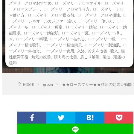
ズマリーアロマおすすめ
,
ローズマリーアロマオイル
,
ローズマリ
ーアロマスプレー
,
ローズマリーアロマ作り方
,
ローズマリーアロ
マ使い方
,
ローズマリーアロマ寝る前
,
ローズマリーアロマ相性
,
ロ
ーズマリーシネオールカンファー違い
,
ローズマリー使い方
,
ロー
ズマリー冬
,
ローズマリー剪定
,
ローズマリー効能
,
ローズマリー効
能睡眠
,
ローズマリー効能肌
,
ローズマリー庭
,
ローズマリー押し
木
,
ローズマリー料理
,
ローズマリー枯れる
,
ローズマリー種
,
ロー
ズマリー精油吸引
,
ローズマリー精油禁忌
,
ローズマリー製油肌
,
ロ
ーズマリー鉢植え
,
ローズマリー食用
,
入浴
,
冷えを改善
,
吸入
,
慢
性疲労回復
,
無気力改善
,
筋肉痛の改善
,
肩こり解消
,
製油
,
頭痛の
緩和
HOME
green
★★ローズマリー★★精油の効果☆効能！