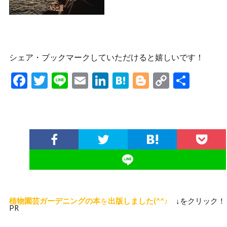
シェア・ブックマークしていただけると嬉しいです！
F
T
Li
E
Li
H
Bl
C
共
ac
w
n
m
n
at
o
o
有
e
itt
e
ai
ke
e
g
p
b
er
l
dI
n
g
y
o
n
a
er
Li
o
n
k
k
植物園芸ガーデニングの本
を
出版しました(^^♪
↓をクリック！
PR