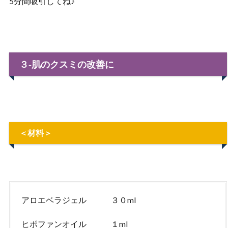
5分間吸引してね♪
３‐肌のクスミの改善に
＜材料＞
アロエベラジェル ３０ml
ヒポファンオイル １ml