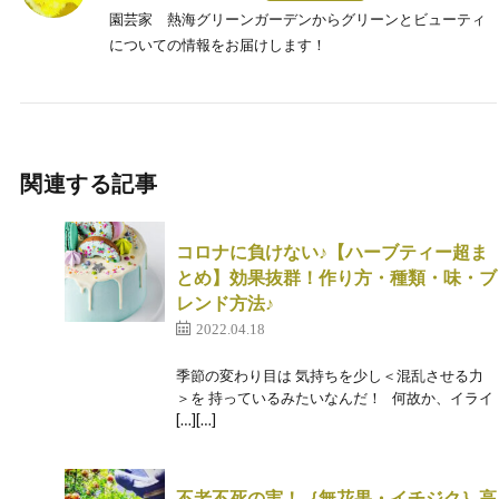
園芸家 熱海グリーンガーデンからグリーンとビューティ
についての情報をお届けします！
関連する記事
コロナに負けない♪【ハーブティー超ま
とめ】効果抜群！作り方・種類・味・ブ
レンド方法♪
2022.04.18
季節の変わり目は 気持ちを少し＜混乱させる力
＞を 持っているみたいなんだ！ 何故か、イライ
[…][…]
不老不死の実！｛無花果・イチジク｝高