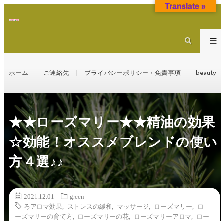
Translate »
ホーム
ご連絡先
プライバシーポリシー・免責事項
beauty
★★ローズマリー★★精油の効果
☆効能！オススメブレンドの使い
方４選♪♪
2021.12.01
green
ろアロマ効果
,
ストレスの緩和
,
マッサージ
,
ローズマリー
,
ロ
ーズマリーの育て方
,
ローズマリーの花
,
ローズマリーアロマ
,
ロー