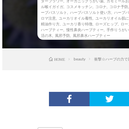
ダーフラワー
,
オーガニックうがい薬
,
カモミールお
ル喉イガイガ
,
コスメキッチン
,
コロナ
,
コロナ予防
ーブバスソルト
,
ハーブバスソルト使い方
,
ハーブバ
ロマ注意
,
ユーカリオイル毒性
,
ユーカリオイル肌に
精油作り方
,
ユーカリ香り特徴
,
ローズヒップ
,
ロー
ハーブティー
,
慢性鼻炎ハーブティー
,
手作りうがい
活の木
,
風邪予防
,
風邪鼻水ハーブティー
beauty
衝撃☆ハーブの力で
HOME