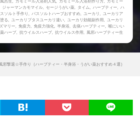
風呂生
,
カモミール入浴剤人気
,
カモミール入浴剤作り方
,
カモミー
,
ジャーマンカモマイル
,
セージうがい薬
,
タイム
,
ハーブティー
,
ハ
スソルト手作り
,
バスソルトハーブおすすめ
,
ユーカリ
,
ユーカリア
塗る
,
ユーカリプタスユーカリ違い
,
ユーカリ効能副作用
,
ユーカリ
ズマリー
,
免疫力
,
免疫力強化
,
半身浴
,
去痰ハーブティー
,
喉にいい
薬ハーブ
,
抗ウイルスハーブ
,
抗ウイルス作用
,
風邪ハーブティー生
風邪撃退☆手作り｛ハーブティー・半身浴・うがい薬おすすめ４選｝