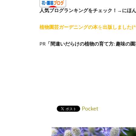
人気ブログランキングをチェック！→
にほ
植物園芸ガーデニングの本
を
出版しました(^
PR
「間違いだらけの植物の
育て方: 趣味の
Pocket