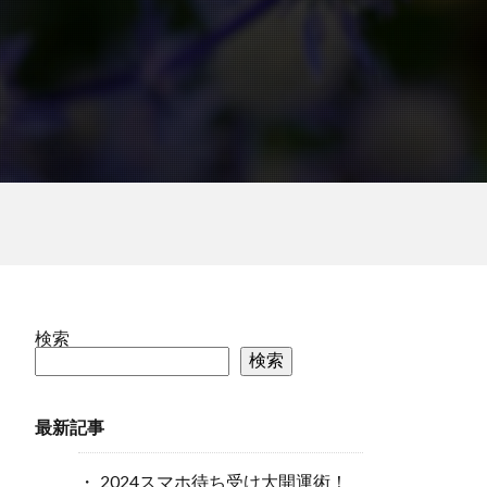
検索
検索
最新記事
2024スマホ待ち受け大開運術！