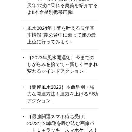
辰年の波に乗れる奥義を紹介する
よ‼本命星別携帯画像❕
風水2024年！夢を叶える辰年基
本情報‼龍の背中に乗って運の最
上位に行ってみよう♪
｛2023年風水開運術｝今までの
しがらみを捨てて～新しく生まれ
変わるマインドアクション！
｛開運風水2023｝本命星別・強
力な開運方法！運気を上げる即効
アクション！
｛最強開運スマホ待ち受け｝
2023年の幸運を呼び込む画像パ
ート１＋ラッキースマホケース！