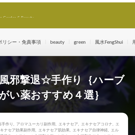
rden & Beauty
ポリシー・免責事項
beauty
green
風水FengShui
風邪撃退☆手作り｛ハーブ
がい薬おすすめ４選｝
薬手作り
,
アロマユーカリ副作用
,
エキナセア
,
エキナセアコロナ
,
エ
キナセア効果副作用
,
エキナセア肌効果
,
エキナセア自律神経
,
エル