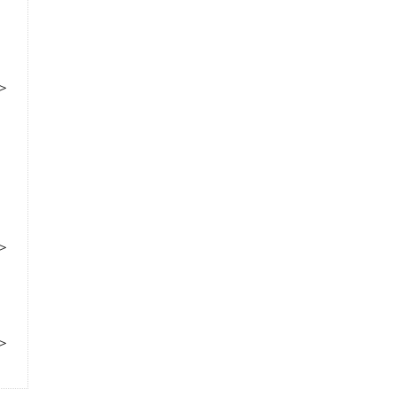
＞
＞
＞