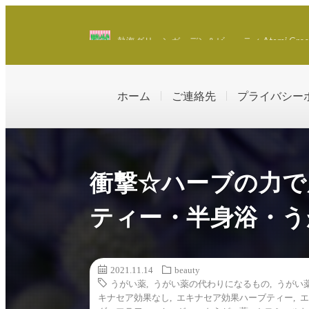
熱海グリーンガーデン＆ビューティ Atami Green Ga
ホーム
ご連絡先
プライバシー
衝撃☆ハーブの力で
ティー・半身浴・う
2021.11.14
beauty
うがい薬
,
うがい薬の代わりになるもの
,
うがい
キナセア効果なし
,
エキナセア効果ハーブティー
,
エ