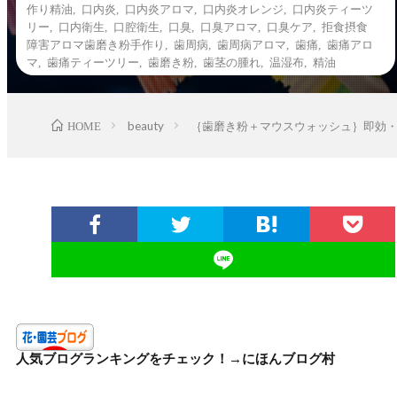
作り精油
,
口内炎
,
口内炎アロマ
,
口内炎オレンジ
,
口内炎ティーツ
リー
,
口内衛生
,
口腔衛生
,
口臭
,
口臭アロマ
,
口臭ケア
,
拒食摂食
障害アロマ歯磨き粉手作り
,
歯周病
,
歯周病アロマ
,
歯痛
,
歯痛アロ
マ
,
歯痛ティーツリー
,
歯磨き粉
,
歯茎の腫れ
,
温湿布
,
精油
HOME
beauty
｛歯磨き粉＋マウスウォッシュ｝即効・
人気ブログランキングをチェック！→
にほんブログ村