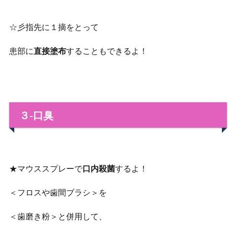
☆彡指先に１摘をとって
患部に
直接塗布
することもできるよ！
３‐口臭
★マウススプレーで
口内殺菌
するよ！
＜フロスや歯間ブラシ＞を
＜歯磨き粉＞と併用して、