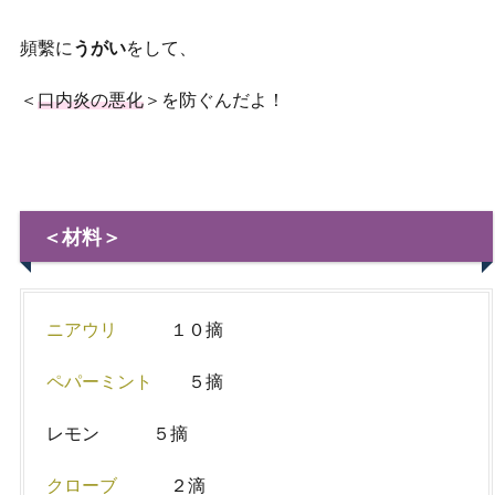
頻繫に
うがい
をして、
＜
口内炎の悪化
＞を防ぐんだよ！
＜材料＞
ニアウリ
１０摘
ペパーミント
５摘
レモン ５摘
クローブ
２滴