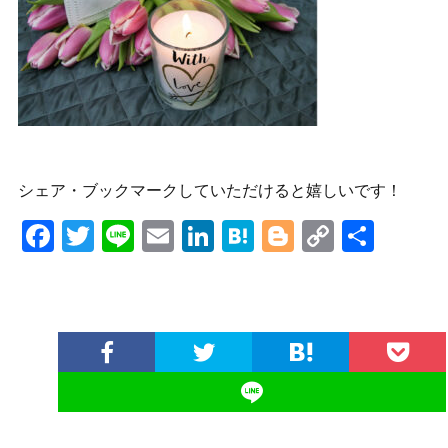
シェア・ブックマークしていただけると嬉しいです！
F
T
Li
E
Li
H
Bl
C
共
ac
w
n
m
n
at
o
o
有
e
itt
e
ai
ke
e
g
p
b
er
l
dI
n
g
y
o
n
a
er
Li
o
n
k
k