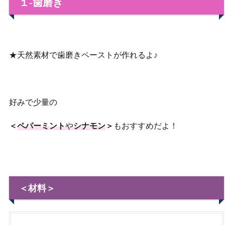
１‐歯磨き
★天然素材で歯磨きペーストが作れるよ♪
好みで少量の
＜
ペパーミント
や
シナモン
＞
もおすすめだよ！
＜材料＞