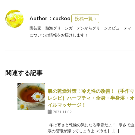
Author：cuckoo
投稿一覧
園芸家 熱海グリーンガーデンからグリーンとビューティ
についての情報をお届けします！
関連する記事
肌の乾燥対策！冷え性の改善！｛手作り
レシピ｝ハーブティ・全身・半身浴・オ
イルマッサージ！
2021.11.02
冬は寒さと乾燥の気になる季節だよ！ 寒さで血
液の循環が滞ってしまうよ ＜冷え […][…]