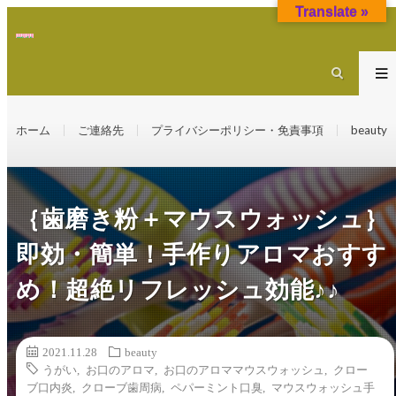
Translate »
ホーム
ご連絡先
プライバシーポリシー・免責事項
beauty
｛歯磨き粉＋マウスウォッシュ｝
即効・簡単！手作りアロマおすす
め！超絶リフレッシュ効能♪♪
2021.11.28
beauty
うがい
,
お口のアロマ
,
お口のアロママウスウォッシュ
,
クロー
ブ口内炎
,
クローブ歯周病
,
ペパーミント口臭
,
マウスウォッシュ手