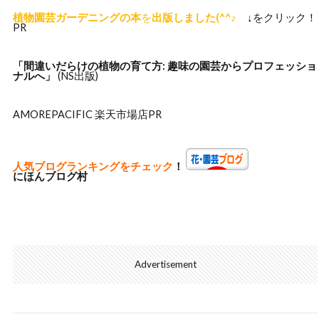
植物園芸ガーデニングの本
を
出版しました(^^♪
↓をクリック！
PR
「間違いだらけの植物の
育て方: 趣味の園芸からプロフェッショ
ナルへ」
(NS出版)
AMOREPACIFIC 楽天市場店
PR
人気ブログランキングをチェック
！
にほんブログ村
Advertisement