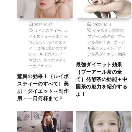
2022.10.15
2022.10.14
ルイボスティー
,
ル
ジャスミン茶効能
,
イボスティーと水どっ
プアール茶注意
,
プー
ちがいい
,
ルイボステ
アル茶むくみ
,
プーア
ィーは何に良いのです
ル茶カフェイン
,
プー
か？
,
ルイボスティー
アル茶ダイエット効果
やばい
,
ルイボスティ
最強ダイエット効果
ーカフェイン
｛プーアール茶の全
驚異の効果！｛ルイボ
て｝発酵茶の効能＋中
スティーのすべて｝美
国茶の魅力を紹介する
肌・ダイエット～副作
よ！
用・一日何杯まで？