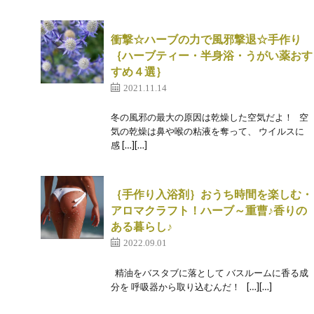
衝撃☆ハーブの力で風邪撃退☆手作り
｛ハーブティー・半身浴・うがい薬おす
すめ４選｝
2021.11.14
冬の風邪の最大の原因は乾燥した空気だよ！ 空
気の乾燥は鼻や喉の粘液を奪って、 ウイルスに
感 […][…]
｛手作り入浴剤｝おうち時間を楽しむ・
アロマクラフト！ハーブ～重曹♪香りの
ある暮らし♪
2022.09.01
精油をバスタブに落として バスルームに香る成
分を 呼吸器から取り込むんだ！ […][…]