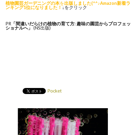
植物園芸ガーデニングの本
を
出版しました(^^♪Amazon新着ラ
ンキング1位になりました！
↓をクリック
PR
「間違いだらけの植物の
育て方: 趣味の園芸からプロフェッ
ショナルへ」
(NS出版)
Pocket